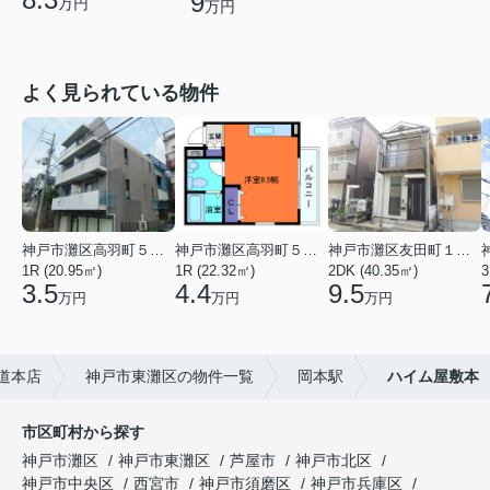
9
万円
万円
よく見られている物件
神戸市灘区高羽町５丁目
神戸市灘区高羽町５丁目
神戸市灘区友田町１丁目
1R (20.95㎡)
1R (22.32㎡)
2DK (40.35㎡)
3
3.5
4.4
9.5
万円
万円
万円
甲道本店
神戸市東灘区の物件一覧
岡本駅
ハイム屋敷本
市区町村から探す
神戸市灘区
神戸市東灘区
芦屋市
神戸市北区
神戸市中央区
西宮市
神戸市須磨区
神戸市兵庫区