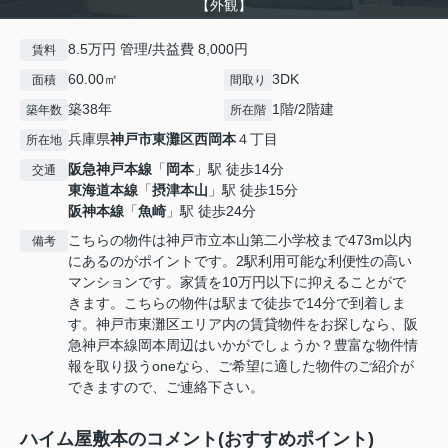
【外観】
8.5万円 管理/共益費 8,000円
賃料
60.00㎡
3DK
面積
間取り
築38年
1階/2階建
築年数
所在階
兵庫県
神戸市東灘区
西岡本
４丁目
所在地
阪急神戸本線
「
岡本
」駅 徒歩14分
交通
東海道本線
「
摂津本山
」駅 徒歩15分
阪神本線
「
魚崎
」駅 徒歩24分
こちらの物件は神戸市立本山第二小学校まで473m以内
備考
にあるのがポイントです。2駅利用可能な利便性の高い
マンションです。家賃を10万円以下に抑えることがで
きます。こちらの物件は駅まで徒歩で14分で到着しま
す。神戸市東灘区エリア内の賃貸物件をお探しなら、阪
急神戸本線岡本周辺はいかがでしょうか？豊富な物件情
報を取り扱うoneなら、ご希望に適した物件のご紹介が
できますので、ご連絡下さい。
ハイム屋敷本のコメント(おすすめポイント)