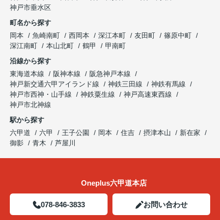
神戸市垂水区
町名から探す
岡本
魚崎南町
西岡本
深江本町
友田町
篠原中町
深江南町
本山北町
鶴甲
甲南町
沿線から探す
東海道本線
阪神本線
阪急神戸本線
神戸新交通六甲アイランド線
神鉄三田線
神鉄有馬線
神戸市西神・山手線
神鉄粟生線
神戸高速東西線
神戸市北神線
駅から探す
六甲道
六甲
王子公園
岡本
住吉
摂津本山
新在家
御影
青木
芦屋川
Oneplus六甲道本店
078-846-3833
お問い合わせ