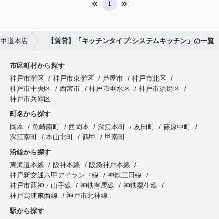
1
六甲道本店
【賃貸】「キッチンタイプ:システムキッチン」の一覧
市区町村から探す
神戸市灘区
神戸市東灘区
芦屋市
神戸市北区
神戸市中央区
西宮市
神戸市垂水区
神戸市須磨区
神戸市兵庫区
町名から探す
岡本
魚崎南町
西岡本
深江本町
友田町
篠原中町
深江南町
本山北町
鶴甲
甲南町
沿線から探す
東海道本線
阪神本線
阪急神戸本線
神戸新交通六甲アイランド線
神鉄三田線
神戸市西神・山手線
神鉄有馬線
神鉄粟生線
神戸高速東西線
神戸市北神線
駅から探す