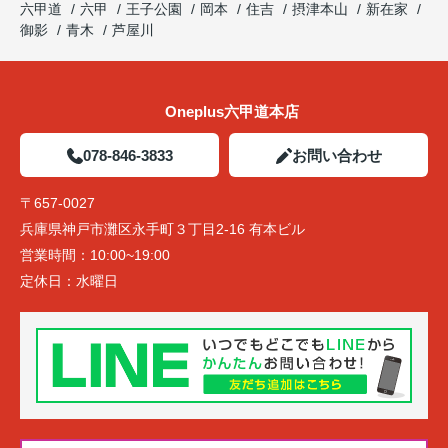
六甲道
六甲
王子公園
岡本
住吉
摂津本山
新在家
御影
青木
芦屋川
Oneplus六甲道本店
078-846-3833
お問い合わせ
〒657-0027
兵庫県神戸市灘区永手町３丁目2-16 有本ビル
営業時間：
10:00~19:00
定休日：
水曜日