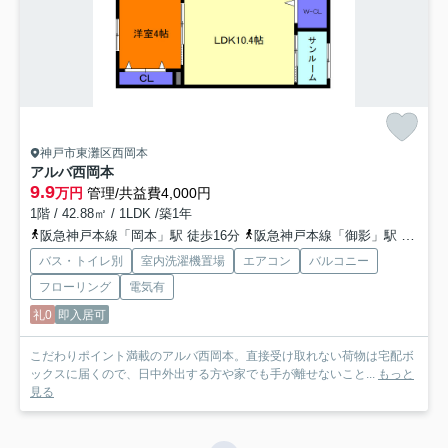
神戸市東灘区西岡本
アルバ西岡本
9.9
万円
管理/共益費4,000円
1階 / 42.88㎡ / 1LDK /築1年
阪急神戸本線「岡本」駅 徒歩16分
阪急神戸本線「御影」駅 徒歩19分
バス・トイレ別
室内洗濯機置場
エアコン
バルコニー
フローリング
電気有
礼0
即入居可
こだわりポイント満載のアルバ西岡本。直接受け取れない荷物は宅配ボ
ックスに届くので、日中外出する方や家でも手が離せないこと...
もっと
見る