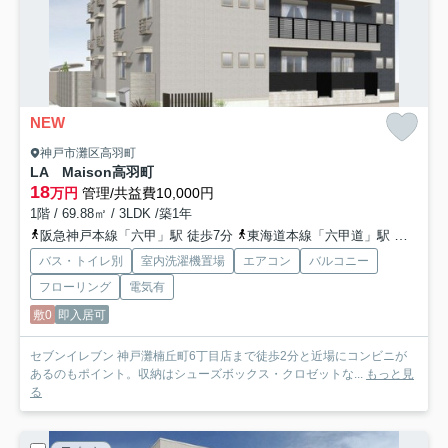
NEW
神戸市灘区高羽町
LA Maison高羽町
18
万円
管理/共益費10,000円
1階 / 69.88㎡ / 3LDK /築1年
阪急神戸本線「六甲」駅 徒歩7分
東海道本線「六甲道」駅 徒歩12分
バス・トイレ別
室内洗濯機置場
エアコン
バルコニー
フローリング
電気有
敷0
即入居可
セブンイレブン 神戸灘楠丘町6丁目店まで徒歩2分と近場にコンビニが
あるのもポイント。収納はシューズボックス・クロゼットな...
もっと見
る