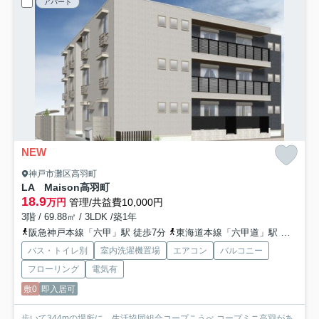
アパート
NEW
神戸市灘区高羽町
LA Maison高羽町
18.9
万円
管理/共益費10,000円
3階 / 69.88㎡ / 3LDK /築1年
阪急神戸本線「六甲」駅 徒歩7分
東海道本線「六甲道」駅 徒歩12分
バス・トイレ別
室内洗濯機置場
エアコン
バルコニー
フローリング
電気有
敷0
即入居可
歩いて344mの場所に、生活協同組合コープこうべ コープミニ高羽があ