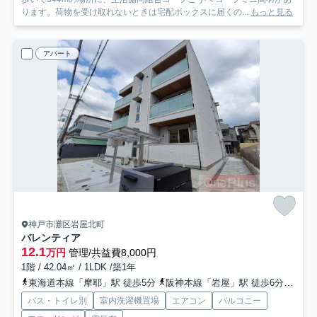
ります。荷物を受け取れないときは宅配ボックスに届くの...
もっと見る
アパート
神戸市灘区岩屋北町
バレンティア
12.1
万円
管理/共益費8,000円
1階 / 42.04㎡ / 1LDK /築1年
東海道本線「摩耶」駅 徒歩5分
阪神本線「岩屋」駅 徒歩6分
東海
バス・トイレ別
室内洗濯機置場
エアコン
バルコニー