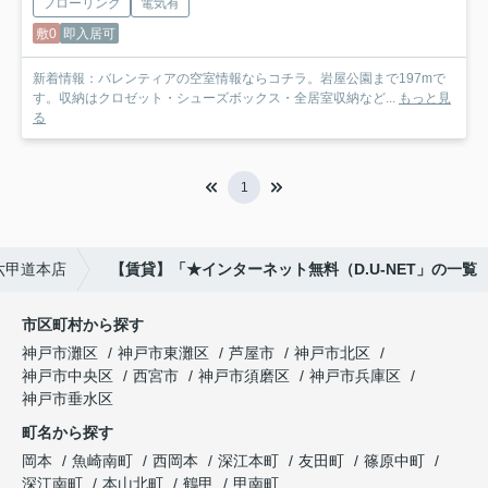
フローリング
電気有
敷0
即入居可
新着情報：バレンティアの空室情報ならコチラ。岩屋公園まで197mで
す。収納はクロゼット・シューズボックス・全居室収納など...
もっと見
る
1
六甲道本店
【賃貸】「★インターネット無料（D.U-NET」の一覧
市区町村から探す
神戸市灘区
神戸市東灘区
芦屋市
神戸市北区
神戸市中央区
西宮市
神戸市須磨区
神戸市兵庫区
神戸市垂水区
町名から探す
岡本
魚崎南町
西岡本
深江本町
友田町
篠原中町
深江南町
本山北町
鶴甲
甲南町