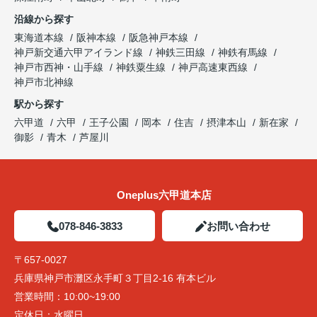
沿線から探す
東海道本線
阪神本線
阪急神戸本線
神戸新交通六甲アイランド線
神鉄三田線
神鉄有馬線
神戸市西神・山手線
神鉄粟生線
神戸高速東西線
神戸市北神線
駅から探す
六甲道
六甲
王子公園
岡本
住吉
摂津本山
新在家
御影
青木
芦屋川
Oneplus六甲道本店
078-846-3833
お問い合わせ
〒657-0027
兵庫県神戸市灘区永手町３丁目2-16 有本ビル
営業時間：
10:00~19:00
定休日：
水曜日