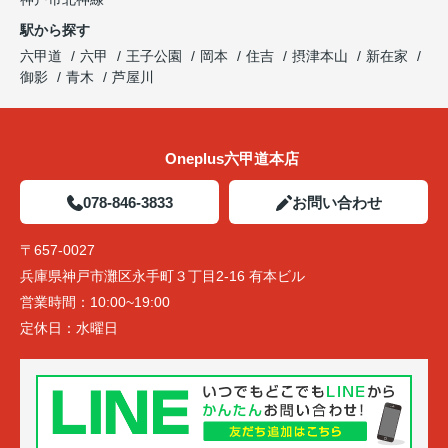
駅から探す
六甲道
六甲
王子公園
岡本
住吉
摂津本山
新在家
御影
青木
芦屋川
Oneplus六甲道本店
078-846-3833
お問い合わせ
〒657-0027
兵庫県神戸市灘区永手町３丁目2-16 有本ビル
営業時間：
10:00~19:00
定休日：
水曜日