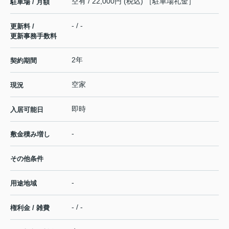
空有 / 22,000円 (税込) ［駐車場礼金］
駐車場 / 月額
- / -
更新料 /
更新事務手数料
2年
契約期間
空家
現況
即時
入居可能日
-
敷金積み増し
その他条件
-
用途地域
- / -
権利金 / 雑費