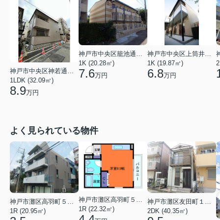
神戸市中央区籠池通３丁目
神戸市中央区上筒井通３丁目
1K (20.28㎡)
1K (19.87㎡)
2
7.6
6.8
神戸市中央区神若通１丁目
万円
万円
1LDK (32.09㎡)
8.9
万円
よく見られている物件
神戸市灘区高羽町５丁目
神戸市灘区高羽町５丁目
神戸市灘区友田町１丁目
1R (22.32㎡)
1R (20.95㎡)
2DK (40.35㎡)
4.4