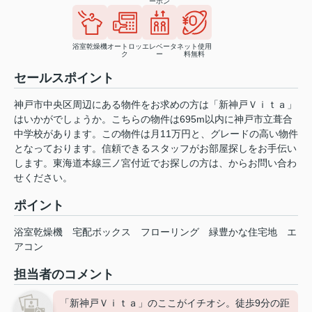
ーホン
浴室乾燥機
オートロッ
エレベータ
ネット使用
ク
ー
料無料
セールスポイント
神戸市中央区周辺にある物件をお求めの方は「新神戸Ｖｉｔａ」
はいかがでしょうか。こちらの物件は695m以内に神戸市立葺合
中学校があります。この物件は月11万円と、グレードの高い物件
となっております。信頼できるスタッフがお部屋探しをお手伝い
します。東海道本線三ノ宮付近でお探しの方は、
からお問い合わ
せください。
ポイント
浴室乾燥機
宅配ボックス
フローリング
緑豊かな住宅地
エ
アコン
担当者のコメント
「新神戸Ｖｉｔａ」のここがイチオシ。徒歩9分の距