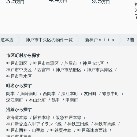
3.5
9.5
万円
万円
万円
3
甲道本店
神戸市中央区の物件一覧
新神戸Ｖｉｔａ
2階
市区町村から探す
神戸市灘区
神戸市東灘区
芦屋市
神戸市北区
神戸市中央区
西宮市
神戸市須磨区
神戸市兵庫区
神戸市垂水区
町名から探す
岡本
魚崎南町
西岡本
深江本町
友田町
篠原中町
深江南町
本山北町
鶴甲
甲南町
沿線から探す
東海道本線
阪神本線
阪急神戸本線
神戸新交通六甲アイランド線
神鉄三田線
神鉄有馬線
神戸市西神・山手線
神鉄粟生線
神戸高速東西線
神戸市北神線