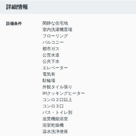
詳細情報
閑静な住宅地
設備条件
室内洗濯機置場
フローリング
バルコニー
都市ガス
公営水道
公共下水
エレベーター
電気有
駐輪場
外観タイル張り
IHクッキングヒーター
コンロ２口以上
コンロ３口
バス・トイレ別
追焚機能浴室
浴室乾燥機
温水洗浄便座