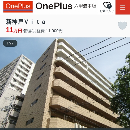
0
お気に入り
新神戸Ｖｉｔａ
11
万円
管理/共益費 11,000円
1
/
22