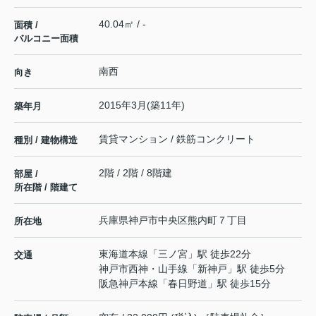
40.04㎡ / -
面積 /
バルコニー面積
南西
向き
2015年3月(築11年)
築年月
賃貸マンション / 鉄筋コンクリート
種別 / 建物構造
2階 / 2階 / 8階建
部屋 /
所在階 / 階建て
兵庫県
神戸市中央区
熊内町
７丁目
所在地
東海道本線
「
三ノ宮
」駅 徒歩22分
交通
神戸市西神・山手線
「
新神戸
」駅 徒歩5分
阪急神戸本線
「
春日野道
」駅 徒歩15分