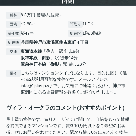
【外観】
8.5万円 管理/共益費 -
賃料
42.88㎡
1LDK
面積
間取り
築47年
1階/3階建
築年数
所在階
兵庫県
神戸市東灘区
住吉東町
４丁目
所在地
東海道本線
「
住吉
」駅 徒歩6分
交通
阪神本線
「
御影
」駅 徒歩14分
阪急神戸本線
「
御影
」駅 徒歩23分
こちらはマンションタイプになります。目的に応じて選
備考
べる2駅利用可能な物件です。メールアドレス
info@1plus.pwまで、お気軽にご連絡ください。神戸市
東灘区にある賃貸情報を数多くご紹介いたします。
ヴィラ・オークラのコメント(おすすめポイント)
最上階の物件です。造りとデザインに関して、自信をもって情報
を提供できるマンションです。賃料10万円以下をご希望のお客
様、ぜひお問い合わせください。駅から徒歩6分に立地する物件