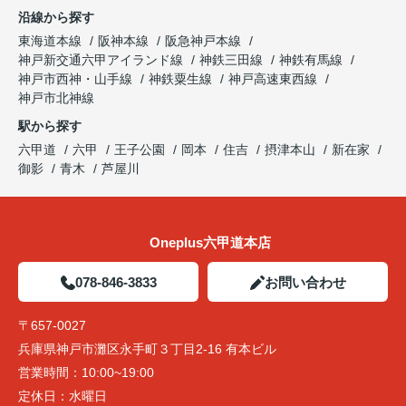
沿線から探す
東海道本線
阪神本線
阪急神戸本線
神戸新交通六甲アイランド線
神鉄三田線
神鉄有馬線
神戸市西神・山手線
神鉄粟生線
神戸高速東西線
神戸市北神線
駅から探す
六甲道
六甲
王子公園
岡本
住吉
摂津本山
新在家
御影
青木
芦屋川
Oneplus六甲道本店
078-846-3833
お問い合わせ
〒657-0027
兵庫県神戸市灘区永手町３丁目2-16 有本ビル
営業時間：
10:00~19:00
定休日：
水曜日