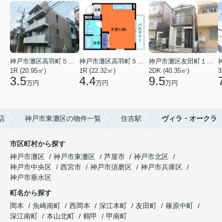
神戸市灘区高羽町５丁目
神戸市灘区高羽町５丁目
神戸市灘区友田町１丁目
1R (20.95㎡)
1R (22.32㎡)
2DK (40.35㎡)
3
3.5
4.4
9.5
万円
万円
万円
店
神戸市東灘区の物件一覧
住吉駅
ヴィラ・オークラ
市区町村から探す
神戸市灘区
神戸市東灘区
芦屋市
神戸市北区
神戸市中央区
西宮市
神戸市須磨区
神戸市兵庫区
神戸市垂水区
町名から探す
岡本
魚崎南町
西岡本
深江本町
友田町
篠原中町
深江南町
本山北町
鶴甲
甲南町