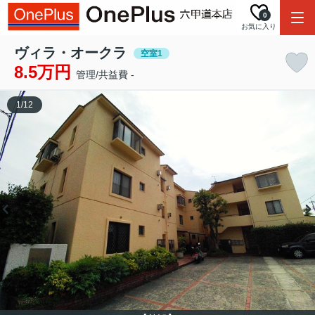
0
お気に入り
ヴィラ・オークラ
空室1
8.5万円
管理/共益費 -
1
/
12