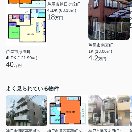
芦屋市朝日ケ丘町
4LDK (68.18㎡)
18
万円
2
芦屋市南宮町
1K (18.00㎡)
芦屋市涼風町
4.2
4LDK (121.90㎡)
万円
40
万円
よく見られている物件
神戸市灘区高羽町５丁目
神戸市灘区高羽町５丁目
神戸市灘区友田町１丁目