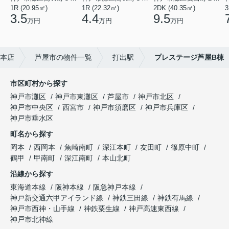
1R (20.95㎡)
1R (22.32㎡)
2DK (40.35㎡)
3
3.5
4.4
9.5
万円
万円
万円
道本店
芦屋市の物件一覧
打出駅
プレステージ芦屋B棟
市区町村から探す
神戸市灘区
神戸市東灘区
芦屋市
神戸市北区
神戸市中央区
西宮市
神戸市須磨区
神戸市兵庫区
神戸市垂水区
町名から探す
岡本
西岡本
魚崎南町
深江本町
友田町
篠原中町
鶴甲
甲南町
深江南町
本山北町
沿線から探す
東海道本線
阪神本線
阪急神戸本線
神戸新交通六甲アイランド線
神鉄三田線
神鉄有馬線
神戸市西神・山手線
神鉄粟生線
神戸高速東西線
神戸市北神線