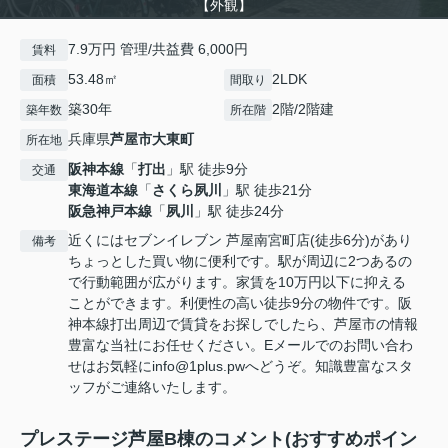
【外観】
7.9万円 管理/共益費 6,000円
賃料
53.48㎡
2LDK
面積
間取り
築30年
2階/2階建
築年数
所在階
兵庫県
芦屋市
大東町
所在地
阪神本線
「
打出
」駅 徒歩9分
交通
東海道本線
「
さくら夙川
」駅 徒歩21分
阪急神戸本線
「
夙川
」駅 徒歩24分
近くにはセブンイレブン 芦屋南宮町店(徒歩6分)があり
備考
ちょっとした買い物に便利です。駅が周辺に2つあるの
で行動範囲が広がります。家賃を10万円以下に抑える
ことができます。利便性の高い徒歩9分の物件です。阪
神本線打出周辺で賃貸をお探しでしたら、芦屋市の情報
豊富な当社にお任せください。Eメールでのお問い合わ
せはお気軽にinfo@1plus.pwへどうぞ。知識豊富なスタ
ッフがご連絡いたします。
プレステージ芦屋B棟のコメント(おすすめポイン