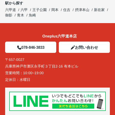
駅から探す
六甲道
六甲
王子公園
岡本
住吉
摂津本山
新在家
御影
青木
魚崎
Oneplus六甲道本店
078-846-3833
お問い合わせ
〒657-0027
兵庫県神戸市灘区永手町３丁目2-16 有本ビル
営業時間：
10:00~19:00
定休日：
水曜日