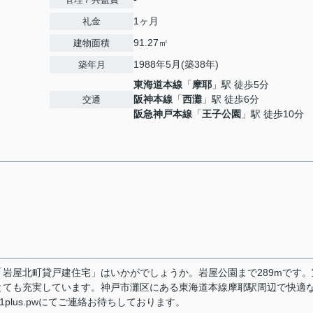
1ヶ月
礼金
91.27㎡
建物面積
1988年5月(築38年)
築年月
東海道本線
「
摩耶
」駅 徒歩5分
阪神本線
「
西灘
」駅 徒歩6分
交通
阪急神戸本線
「
王子公園
」駅 徒歩10分
岩屋北町貸戸建住宅」はいかがでしょうか。岩屋公園まで289mです。
とても充実しています。神戸市灘区にある東海道本線摩耶駅周辺で快適
plus.pwにてご連絡お待ちしております。