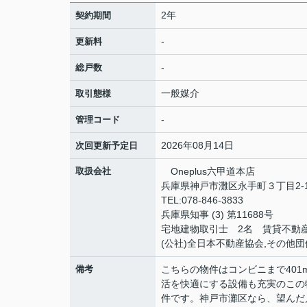
2年
契約期間
-
更新料
-
総戸数
一般媒介
取引態様
-
管理コード
2026年08月14日
次回更新予定日
取扱会社
Oneplus六甲道本店
兵庫県神戸市灘区永手町３丁目2-1
TEL:078-846-3833
兵庫県知事 (3) 第11688号
宅地建物取引士 2名 賃貸不動
(公社)全日本不動産協会,その他団
備考
こちらの物件はコンビニまで401
活を快適にする設備も充実のこの
件です。神戸市灘区なら、望んだ