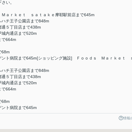
絡下さい。
 Ｍａｒｋｅｔ ｓａｔａｋｅ摩耶駅前店まで645m
ルハチ王子公園店まで848m
都通５丁目店まで438m
城内通店まで520m
で664m
68m
デント病院まで645m[ショッピング施設] Ｆｏｏｄｓ Ｍａｒｋｅｔ 
ルハチ王子公園店まで848m
都通５丁目店まで438m
城内通店まで520m
で664m
68m
ント病院まで645m
情報