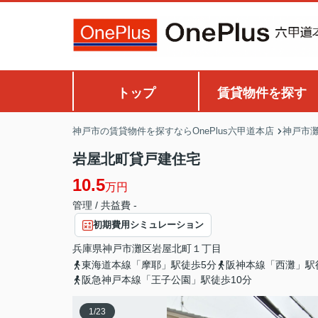
トップ
賃貸物件を探す
神戸市の賃貸物件を探すならOnePlus六甲道本店
神戸市
岩屋北町貸戸建住宅
10.5
万円
管理 / 共益費 -
初期費用シミュレーション
兵庫県
神戸市灘区
岩屋北町
１丁目
東海道本線「摩耶」駅徒歩5分
阪神本線「西灘」駅
阪急神戸本線「王子公園」駅徒歩10分
1
/
23