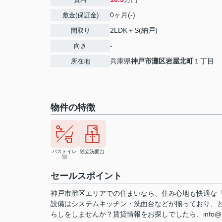
0ヶ月(-)
敷金(保証金)
2LDK＋S(納戸)
間取り
-
向き
兵庫県
神戸市灘区
岩屋北町
１丁目
所在地
物件の特徴
バストイレ
独立洗面台
別
セールスポイント
神戸市灘区エリアでの住まいなら、住み心地も快適な「
設備はシステムキッチン・洗面台などが揃っており、
らしをしませんか？賃貸情報をお探しでしたら、info@1