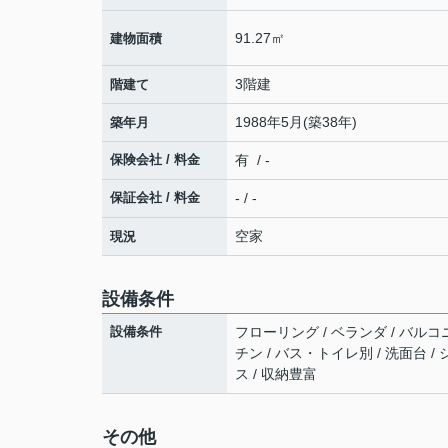
91.27㎡
建物面積
3階建
階建て
1988年5月(築38年)
築年月
保険会社 / 料金
有 / -
保証会社 / 料金
- / -
空家
現況
設備条件
設備条件
フローリング / ベランダ / バルコニ
チン / バス・トイレ別 / 洗面台 /
ス / 収納豊富
その他