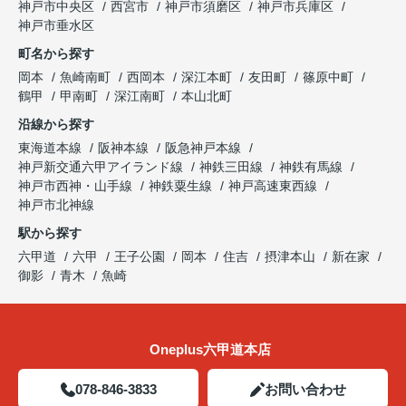
神戸市中央区
西宮市
神戸市須磨区
神戸市兵庫区
神戸市垂水区
町名から探す
岡本
魚崎南町
西岡本
深江本町
友田町
篠原中町
鶴甲
甲南町
深江南町
本山北町
沿線から探す
東海道本線
阪神本線
阪急神戸本線
神戸新交通六甲アイランド線
神鉄三田線
神鉄有馬線
神戸市西神・山手線
神鉄粟生線
神戸高速東西線
神戸市北神線
駅から探す
六甲道
六甲
王子公園
岡本
住吉
摂津本山
新在家
御影
青木
魚崎
Oneplus六甲道本店
078-846-3833
お問い合わせ