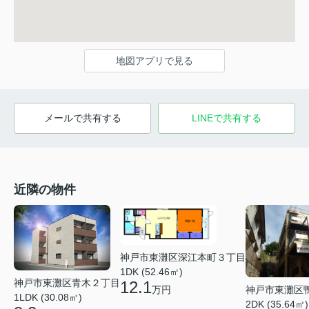
地図アプリで見る
メールで共有する
LINEで共有する
近隣の物件
神戸市東灘区深江本町３丁目
1DK (52.46㎡)
神戸市東灘区青木２丁目
12.1
万円
神戸市東灘区
1LDK (30.08㎡)
2DK (35.64㎡)