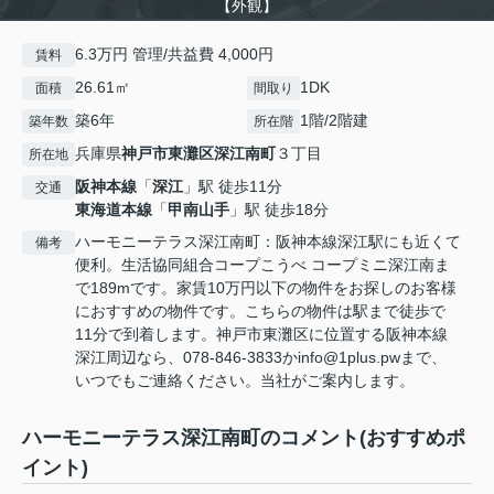
【外観】
6.3万円 管理/共益費 4,000円
賃料
26.61㎡
1DK
面積
間取り
築6年
1階/2階建
築年数
所在階
兵庫県
神戸市東灘区
深江南町
３丁目
所在地
阪神本線
「
深江
」駅 徒歩11分
交通
東海道本線
「
甲南山手
」駅 徒歩18分
ハーモニーテラス深江南町：阪神本線深江駅にも近くて
備考
便利。生活協同組合コープこうべ コープミニ深江南ま
で189mです。家賃10万円以下の物件をお探しのお客様
におすすめの物件です。こちらの物件は駅まで徒歩で
11分で到着します。神戸市東灘区に位置する阪神本線
深江周辺なら、078-846-3833かinfo@1plus.pwまで、
いつでもご連絡ください。当社がご案内します。
ハーモニーテラス深江南町のコメント(おすすめポ
イント)