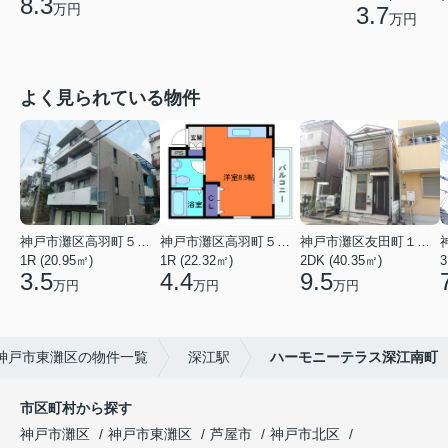
8.3
万円
3.7
万円
よく見られている物件
神戸市灘区高羽町５丁目
神戸市灘区高羽町５丁目
神戸市灘区友田町１丁目
1R (20.95㎡)
1R (22.32㎡)
2DK (40.35㎡)
3
3.5
4.4
9.5
万円
万円
万円
神戸市東灘区の物件一覧
深江駅
ハーモニーテラス深江南町
市区町村から探す
神戸市灘区
神戸市東灘区
芦屋市
神戸市北区