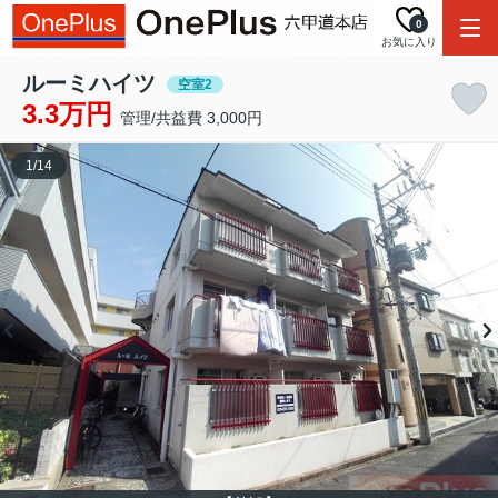
0
お気に入り
ルーミハイツ
空室2
3.3万円
管理/共益費 3,000円
1
/
14