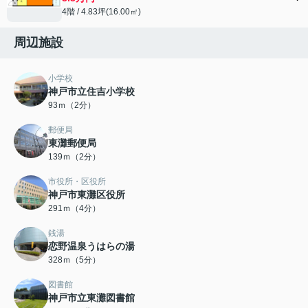
4階 / 4.83坪(16.00㎡)
周辺施設
小学校
神戸市立住吉小学校
93ｍ（2分）
郵便局
東灘郵便局
139ｍ（2分）
市役所・区役所
神戸市東灘区役所
291ｍ（4分）
銭湯
恋野温泉うはらの湯
328ｍ（5分）
図書館
神戸市立東灘図書館