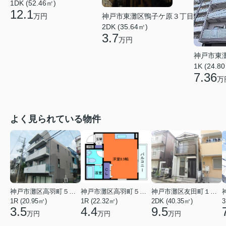
1DK (52.46㎡)
12.1
万円
神戸市東灘区鴨子ケ原３丁目
2DK (35.64㎡)
3.7
万円
神戸市東
1K (24.8
7.36
万
よく見られている物件
神戸市灘区高羽町５丁目
神戸市灘区高羽町５丁目
神戸市灘区友田町１丁目
1R (20.95㎡)
1R (22.32㎡)
2DK (40.35㎡)
3
3.5
4.4
9.5
万円
万円
万円