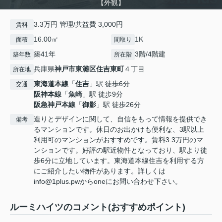
【外観】
3.3万円 管理/共益費 3,000円
賃料
16.00㎡
1K
面積
間取り
築41年
3階/4階建
築年数
所在階
兵庫県
神戸市東灘区
住吉東町
４丁目
所在地
東海道本線
「
住吉
」駅 徒歩6分
交通
阪神本線
「
魚崎
」駅 徒歩9分
阪急神戸本線
「
御影
」駅 徒歩26分
造りとデザインに関して、自信をもって情報を提供でき
備考
るマンションです。休日のお出かけも便利な、3駅以上
利用可のマンションがおすすめです。賃料3.3万円のマ
ンションです。好評の駅近物件となっており、駅より徒
歩6分に立地しています。東海道本線住吉を利用する方
にご紹介したい物件があります。詳しくは
info@1plus.pwからoneにお問い合わせ下さい。
ルーミハイツのコメント(おすすめポイント)